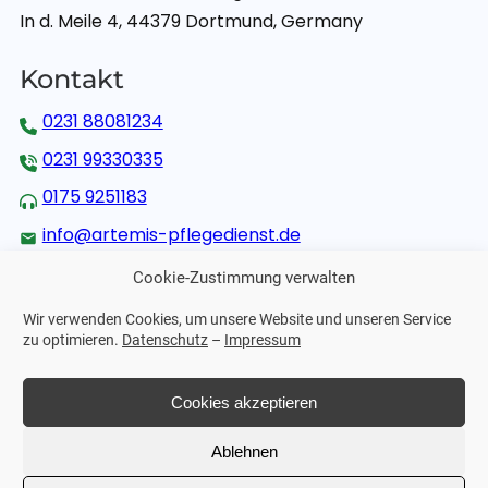
In d. Meile 4, 44379 Dortmund, Germany
Kontakt
0231 88081234
0231 99330335
0175 9251183
info@artemis-pflegedienst.de
Cookie-Zustimmung verwalten
Weitere Links
Wir verwenden Cookies, um unsere Website und unseren Service
Impressum
zu optimieren.
Datenschutz
–
Impressum
Datenschutz
Cookies akzeptieren
Ablehnen
© 2026 Artemis Ambulanter Pflegedienst